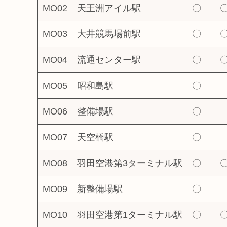
MO02
天王洲アイル駅
〇
MO03
大井競馬場前駅
〇
MO04
流通センター駅
〇
MO05
昭和島駅
〇
MO06
整備場駅
〇
MO07
天空橋駅
〇
MO08
羽田空港第3ターミナル駅
〇
MO09
新整備場駅
〇
MO10
羽田空港第1ターミナル駅
〇