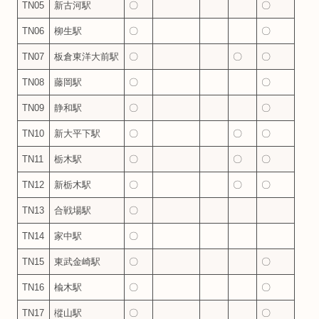
TN05
新古河駅
〇
〇
TN06
柳生駅
〇
〇
TN07
板倉東洋大前駅
〇
〇
〇
TN08
藤岡駅
〇
〇
TN09
静和駅
〇
〇
TN10
新大平下駅
〇
〇
〇
TN11
栃木駅
〇
〇
〇
TN12
新栃木駅
〇
〇
〇
TN13
合戦場駅
〇
TN14
家中駅
〇
TN15
東武金崎駅
〇
〇
TN16
楡木駅
〇
〇
TN17
樅山駅
〇
〇