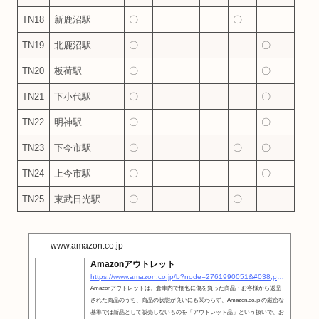
TN18
新鹿沼駅
〇
〇
TN19
北鹿沼駅
〇
〇
TN20
板荷駅
〇
〇
TN21
下小代駅
〇
〇
TN22
明神駅
〇
〇
TN23
下今市駅
〇
〇
〇
TN24
上今市駅
〇
〇
TN25
東武日光駅
〇
〇
www.amazon.co.jp
Amazonアウトレット
https://www.amazon.co.jp/b?node=2761990051&#038;pf_rd_m=AN1VRQENFRJN5&#038;pf_rd_s=merchandised-search-6&#038;pf_rd_r=BXQKTF91JDC3SX8ATMH3&#038;pf_rd_t=101&#038;pf_rd_p=0ef37fdc-6875-4b39-b148-16635f993946&#038;pf_rd_i=26200021051&#038;linkCode=ll2&#038;tag=otakahero-22&#038;linkId=1f365a5f866a8dfa5709c9c98b3536f0&#038;language=ja_JP&#038;ref_=as_li_ss_tl
Amazonアウトレットは、倉庫内で梱包に傷を負った商品・お客様から返品
された商品のうち、商品の状態が良いにも関わらず、Amazon.co.jp の厳密な
基準では新品として販売しないものを「アウトレット品」という扱いで、お