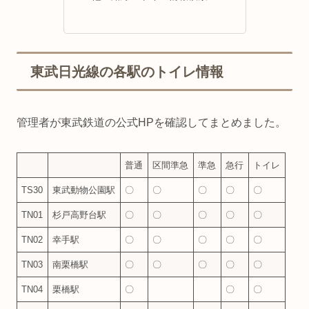
東武日光線の各駅のトイレ情報
管理者が東武鉄道の公式HPを確認してまとめました。
普通
区間準急
準急
急行
トイレ
TS30
東武動物公園駅
〇
〇
〇
〇
〇
TN01
杉戸高野台駅
〇
〇
〇
〇
〇
TN02
幸手駅
〇
〇
〇
〇
〇
TN03
南栗橋駅
〇
〇
〇
〇
〇
TN04
栗橋駅
〇
〇
〇