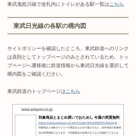
東武鬼怒川線で改札内にトイレがある駅一覧は
こちら
東武日光線の各駅の構内図
サイトポリシーを確認したところ、東武鉄道へのリンク
は原則としてトップページのみとされているため、トッ
プページへ遷移後に鉄道情報から東武日光線を選択して
構内図をご確認ください。
東武鉄道のトップページは
こちら
www.amazon.co.jp
対象商品とまとめ買いでおためし 今週の実質無料
https://www.amazon.co.jp/b?node=8416996051&amp;#038;#038;pf_rd_m=AN1VRQENFRJN5&amp;#038;#038;pf_rd_s=merchandised-search-5&amp;#038;#038;pf_rd_r=0QCTR5BDR6G40AC3YSYN&amp;#038;#038;pf_rd_t=101&amp;#038;#038;pf_rd_p=339a9f48-b188-46c1-a01f-babe354c43b7&amp;#038;#038;pf_rd_i=26200021051&amp;#038;#038;discounts-widget=&quot;{\&quot;state\&quot;:{\&quot;refinementFilters\&quot;:{}},\&quot;version\&quot;:1}&quot;&amp;#038;#038;linkCode=ll2&amp;#038;#038;tag=otakahero-22&amp;#038;#038;linkId=de4913861e2c2b5b690c2f9a42972c5b&amp;#038;#038;language=ja_JP&amp;#038;#038;ref_=as_li_ss_tl
対象商品と対象カテゴリーの商品をまとめて購入すると、条件達成で対象商
品が実質無料になります。※対象商品の在庫がなくなり次第終了となりま