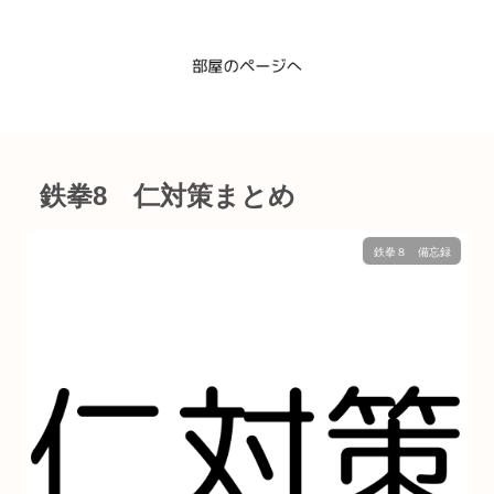
鉄拳8 仁対策まとめ
鉄拳８ 備忘録