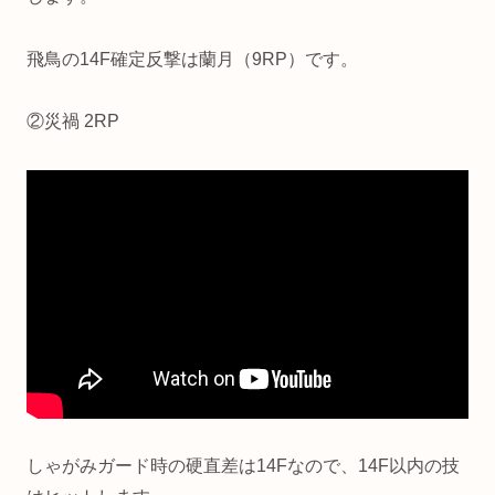
飛鳥の14F確定反撃は蘭月（9RP）です。
②災禍 2RP
しゃがみガード時の硬直差は14Fなので、14F以内の技