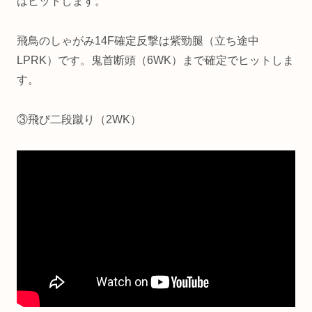
はヒットします。
飛鳥のしゃがみ14F確定反撃は紫勁腿（立ち途中
LPRK）です。鬼首断頭（6WK）まで確定でヒットしま
す。
③飛び二段蹴り（2WK）