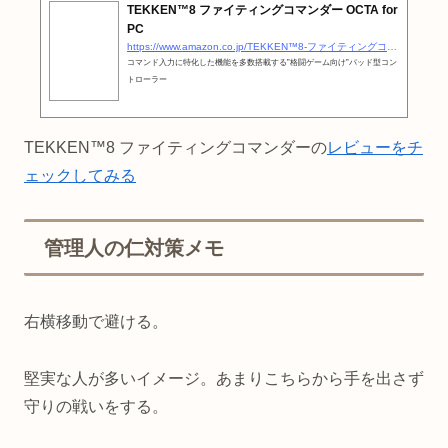
TEKKEN™8 ファイティングコマンダー OCTA for
PC
https://www.amazon.co.jp/TEKKEN™8-ファイティングコマンダー-OCTA-for-PC/dp/B0CPP83FNB?__mk_ja_JP=カタカナ&amp;#038;#038;crid=72MRLPR7IJNY&amp;#038;#038;dib=eyJ2IjoiMSJ9.MpqhCc0Dc9yqzdu7RGsPCrJxZ29vTLM4hFXbh7sIgSzb9Pf96fDMY5xlCYLS5HgkXA7SqiqCjGFDrKrGHeNvnUTe9HF9kmhBmaQw_eWjdY4cJEf2HwIRdYNJ9vfwkcAnzXczatKsrMwb3sdyt4z2RuUFbRRSVblEHt-JMTgq0sdAxMKbySKyIvuNP9W6C94U4VFM7qKa9QlUSFtO07SMznmwntaBqkfY9RPFfUoDQOmRUhV8OWDSIh94OrUfgU8j4wo9imOG4zfs8gzJT8P5PZikNjZ6rGZRoU8iCJdESRs.DoQ8NkkvOkeDc5vdUASjCGyeheLRc8QwRoyw-WaV3MU&amp;#038;#038;dib_tag=se&amp;#038;#038;keywords=鉄拳8+コントローラー&amp;#038;#038;qid=1723364728&amp;#038;#038;sprefix=鉄拳8+アーケードコントローラー,aps,155&amp;#038;#038;sr=8-1&amp;#038;#038;linkCode=ll1&amp;#038;#038;tag=otakahero-22&amp;#038;#038;linkId=716f4fecbd1ba3bfb2dc7ad1bc0ea18e&amp;#038;#038;language=ja_JP&amp;#038;#038;ref_=as_li_ss_tl
コマンド入力に特化した機能を多数搭載する”格闘ゲーム向け”パッド型コン
トローラー
TEKKEN™8 ファイティングコマンダーの
レビューをチ
ェックしてみる
管理人の仁対策メモ
右横移動で避ける。
堅実な人が多いイメージ。あまりこちらから手を出さず
守りの戦いをする。