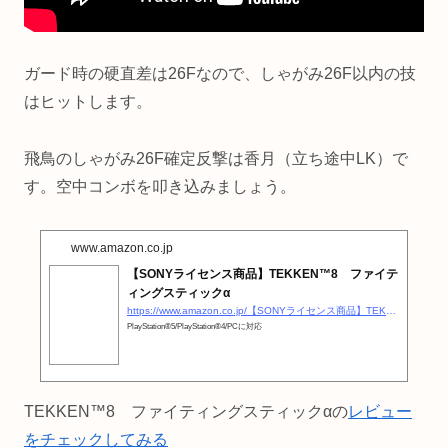
ガード時の硬直差は26Fなので、しゃがみ26F以内の技
はヒットします。
飛鳥のしゃがみ26F確定反撃は香月（立ち途中LK）で
す。空中コンボを叩き込みましょう。
www.amazon.co.jp
【SONYライセンス商品】TEKKEN™8 ファイテ
ィングスティックα
https://www.amazon.co.jp/【SONYライセンス商品】TEKKEN™8-ファイティングスティックα-PlayStation®5-PlayStation®4-PC【PS5-PS4両対応】/dp/B0CJC25MQ9?__mk_ja_JP=カタカナ&amp;#038;#038;crid=1DW66V7BYGUYB&amp;#038;#038;dib=eyJ2IjoiMSJ9.EoWXtqpihlIB01o0rFbeKETBghtM8efuc3FqlwEgE8G2kZlQxEzuYU4LicHcFt2SccY6aXBo1LZj9zkXpgqKVv-AyM-UqJPO4gDj3Qr0a0FiZDiH5qZmy8juRIfciCeCgdLz9ZlllcKi88F0QAWFbYZDMY9uaRNM3XB5daliLGjkABa0h60ZuNZ84AzkxAtGvqGhhhRIshKcSZTqOpq88xcIbI6Ig-A9TLJE_IgoA4WS4ROQwt9ttFmSGDb_nUJ28-ENPEzauzylAQfdcknH3HlIRMz175fIWntqAOjLcl8.6BW2bq1iGdyvQPAOFy3fRBQ5ho4f2b7MobGNmMXl2zM&amp;#038;#038;dib_tag=se&amp;#038;#038;keywords=鉄拳8+アケコン&amp;#038;#038;qid=1723506387&amp;#038;#038;sprefix=鉄拳8+アケコン,aps,165&amp;#038;#038;sr=8-33&amp;#038;#038;linkCode=ll1&amp;#038;#038;tag=otakahero-22&amp;#038;#038;linkId=33334960421a2e48d0439a68b9737118&amp;#038;#038;language=ja_JP&amp;#038;#038;ref_=as_li_ss_tl
PlayStation®5/PlayStation®4/PCに対応
TEKKEN™8 ファイティングスティックαの
レビュー
をチェックしてみる