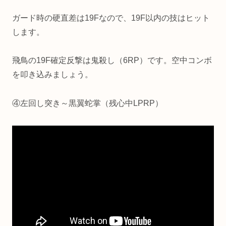
ガード時の硬直差は19Fなので、19F以内の技はヒット
します。
飛鳥の19F確定反撃は鬼殺し（6RP）です。空中コンボ
を叩き込みましょう。
④左回し突き～黒翼蛇掌（残心中LPRP）