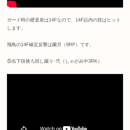
ガード時の硬直差は14Fなので、14F以内の技はヒット
します。
飛鳥の14F確定反撃は蘭月（9RP）です。
⑤右下段後ろ回し蹴り･弐（しゃがみ中3RK）