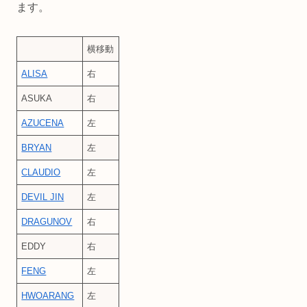
ます。
横移動
ALISA
右
ASUKA
右
AZUCENA
左
BRYAN
左
CLAUDIO
左
DEVIL JIN
左
DRAGUNOV
右
EDDY
右
FENG
左
HWOARANG
左