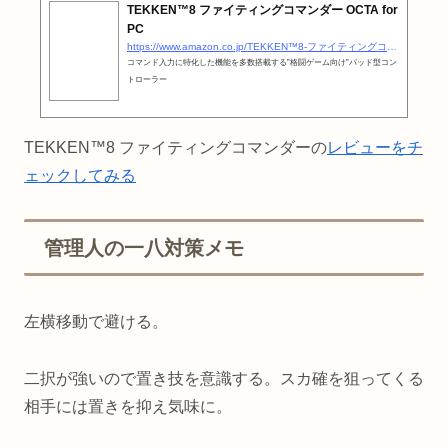
TEKKEN™8 ファイティングコマンダー OCTA for
PC
https://www.amazon.co.jp/TEKKEN™8-ファイティングコマンダー-OCTA-for-PC/dp/B0CPP83FNB?__mk_ja_JP=カタカナ&amp;#038;#038;crid=72MRLPR7IJNY&amp;#038;#038;dib=eyJ2IjoiMSJ9.MpqhCc0Dc9yqzdu7RGsPCrJxZ29vTLM4hFXbh7sIgSzb9Pf96fDMY5xlCYLS5HgkXA7SqiqCjGFDrKrGHeNvnUTe9HF9kmhBmaQw_eWjdY4cJEf2HwIRdYNJ9vfwkcAnzXczatKsrMwb3sdyt4z2RuUFbRRSVblEHt-JMTgq0sdAxMKbySKyIvuNP9W6C94U4VFM7qKa9QlUSFtO07SMznmwntaBqkfY9RPFfUoDQOmRUhV8OWDSIh94OrUfgU8j4wo9imOG4zfs8gzJT8P5PZikNjZ6rGZRoU8iCJdESRs.DoQ8NkkvOkeDc5vdUASjCGyeheLRc8QwRoyw-WaV3MU&amp;#038;#038;dib_tag=se&amp;#038;#038;keywords=鉄拳8+コントローラー&amp;#038;#038;qid=1723364728&amp;#038;#038;sprefix=鉄拳8+アーケードコントローラー,aps,155&amp;#038;#038;sr=8-1&amp;#038;#038;linkCode=ll1&amp;#038;#038;tag=otakahero-22&amp;#038;#038;linkId=716f4fecbd1ba3bfb2dc7ad1bc0ea18e&amp;#038;#038;language=ja_JP&amp;#038;#038;ref_=as_li_ss_tl
コマンド入力に特化した機能を多数搭載する”格闘ゲーム向け”パッド型コン
トローラー
TEKKEN™8 ファイティングコマンダーの
レビューをチ
ェックしてみる
管理人の一八対策メモ
左横移動で避ける。
二択が強いので置き技を意識する。スカ確を狙ってくる
相手には置きを抑え気味に。