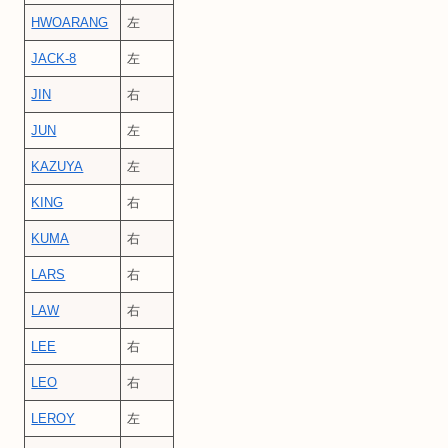
HWOARANG
左
JACK-8
左
JIN
右
JUN
左
KAZUYA
左
KING
右
KUMA
右
LARS
右
LAW
右
LEE
右
LEO
右
LEROY
左