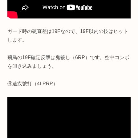
ガード時の硬直差は19Fなので、19F以内の技はヒット
します。
飛鳥の19F確定反撃は鬼殺し（6RP）です。空中コンボ
を叩き込みましょう。
⑥速疾號打（4LPRP）