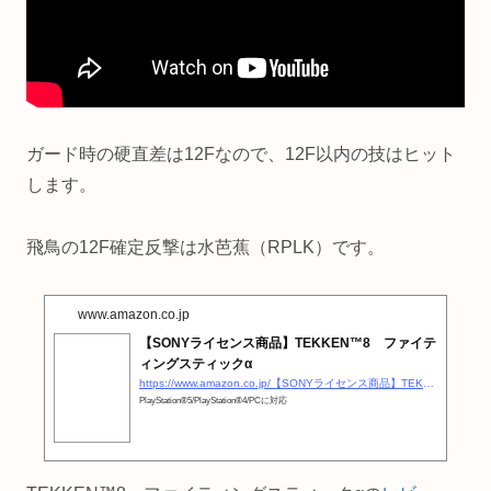
ガード時の硬直差は12Fなので、12F以内の技はヒット
します。
飛鳥の12F確定反撃は水芭蕉（RPLK）です。
www.amazon.co.jp
【SONYライセンス商品】TEKKEN™8 ファイテ
ィングスティックα
https://www.amazon.co.jp/【SONYライセンス商品】TEKKEN™8-ファイティングスティックα-PlayStation®5-PlayStation®4-PC【PS5-PS4両対応】/dp/B0CJC25MQ9?__mk_ja_JP=カタカナ&amp;#038;#038;crid=1DW66V7BYGUYB&amp;#038;#038;dib=eyJ2IjoiMSJ9.EoWXtqpihlIB01o0rFbeKETBghtM8efuc3FqlwEgE8G2kZlQxEzuYU4LicHcFt2SccY6aXBo1LZj9zkXpgqKVv-AyM-UqJPO4gDj3Qr0a0FiZDiH5qZmy8juRIfciCeCgdLz9ZlllcKi88F0QAWFbYZDMY9uaRNM3XB5daliLGjkABa0h60ZuNZ84AzkxAtGvqGhhhRIshKcSZTqOpq88xcIbI6Ig-A9TLJE_IgoA4WS4ROQwt9ttFmSGDb_nUJ28-ENPEzauzylAQfdcknH3HlIRMz175fIWntqAOjLcl8.6BW2bq1iGdyvQPAOFy3fRBQ5ho4f2b7MobGNmMXl2zM&amp;#038;#038;dib_tag=se&amp;#038;#038;keywords=鉄拳8+アケコン&amp;#038;#038;qid=1723506387&amp;#038;#038;sprefix=鉄拳8+アケコン,aps,165&amp;#038;#038;sr=8-33&amp;#038;#038;linkCode=ll1&amp;#038;#038;tag=otakahero-22&amp;#038;#038;linkId=33334960421a2e48d0439a68b9737118&amp;#038;#038;language=ja_JP&amp;#038;#038;ref_=as_li_ss_tl
PlayStation®5/PlayStation®4/PCに対応