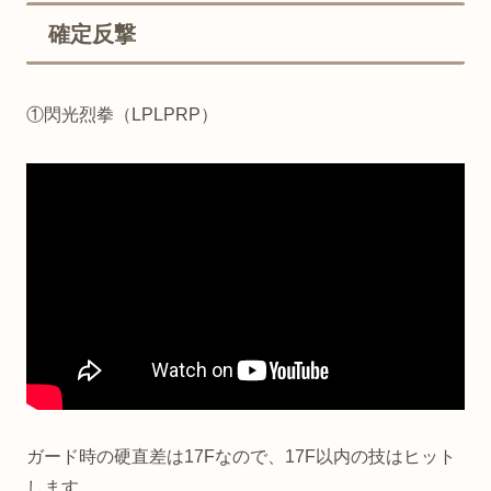
確定反撃
①閃光烈拳（LPLPRP）
ガード時の硬直差は17Fなので、17F以内の技はヒット
します。