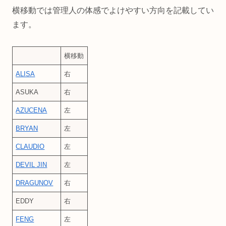
横移動では管理人の体感でよけやすい方向を記載してい
ます。
横移動
ALISA
右
ASUKA
右
AZUCENA
左
BRYAN
左
CLAUDIO
左
DEVIL JIN
左
DRAGUNOV
右
EDDY
右
FENG
左