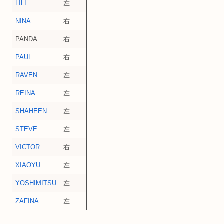
LILI
左
NINA
右
PANDA
右
PAUL
右
RAVEN
左
REINA
左
SHAHEEN
左
STEVE
左
VICTOR
右
XIAOYU
左
YOSHIMITSU
左
ZAFINA
左