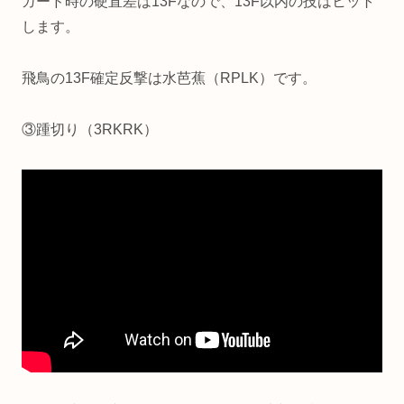
ガード時の硬直差は13Fなので、13F以内の技はヒット
します。
飛鳥の13F確定反撃は水芭蕉（RPLK）です。
③踵切り（3RKRK）