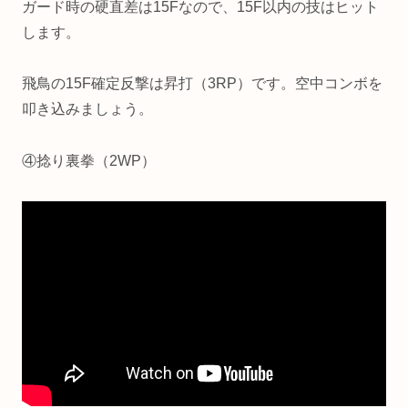
ガード時の硬直差は15Fなので、15F以内の技はヒット
します。
飛鳥の15F確定反撃は昇打（3RP）です。空中コンボを
叩き込みましょう。
④捻り裏拳（2WP）