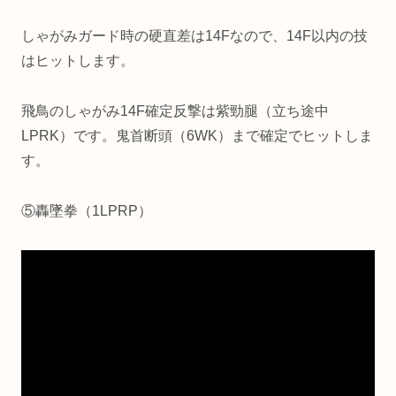
しゃがみガード時の硬直差は14Fなので、14F以内の技
はヒットします。
飛鳥のしゃがみ14F確定反撃は紫勁腿（立ち途中
LPRK）です。鬼首断頭（6WK）まで確定でヒットしま
す。
⑤轟墜拳（1LPRP）