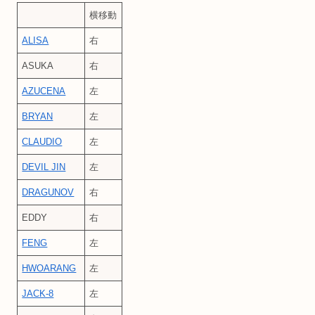
横移動
ALISA
右
ASUKA
右
AZUCENA
左
BRYAN
左
CLAUDIO
左
DEVIL JIN
左
DRAGUNOV
右
EDDY
右
FENG
左
HWOARANG
左
JACK-8
左