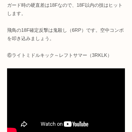
ガード時の硬直差は18Fなので、18F以内の技はヒット
します。
飛鳥の18F確定反撃は鬼殺し（6RP）です。空中コンボ
を叩き込みましょう。
⑥ライトミドルキック～レフトサマー（3RKLK）