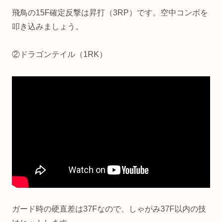
飛鳥の15F確定反撃は昇打（3RP）です。空中コンボを
叩き込みましょう。
②ドラゴンテイル（1RK）
ガード時の硬直差は37Fなので、しゃがみ37F以内の技