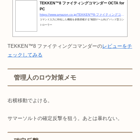
TEKKEN™8 ファイティングコマンダー OCTA for
PC
https://www.amazon.co.jp/TEKKEN™8-ファイティングコマンダー-OCTA-for-PC/dp/B0CPP83FNB?__mk_ja_JP=カタカナ&amp;#038;#038;crid=72MRLPR7IJNY&amp;#038;#038;dib=eyJ2IjoiMSJ9.MpqhCc0Dc9yqzdu7RGsPCrJxZ29vTLM4hFXbh7sIgSzb9Pf96fDMY5xlCYLS5HgkXA7SqiqCjGFDrKrGHeNvnUTe9HF9kmhBmaQw_eWjdY4cJEf2HwIRdYNJ9vfwkcAnzXczatKsrMwb3sdyt4z2RuUFbRRSVblEHt-JMTgq0sdAxMKbySKyIvuNP9W6C94U4VFM7qKa9QlUSFtO07SMznmwntaBqkfY9RPFfUoDQOmRUhV8OWDSIh94OrUfgU8j4wo9imOG4zfs8gzJT8P5PZikNjZ6rGZRoU8iCJdESRs.DoQ8NkkvOkeDc5vdUASjCGyeheLRc8QwRoyw-WaV3MU&amp;#038;#038;dib_tag=se&amp;#038;#038;keywords=鉄拳8+コントローラー&amp;#038;#038;qid=1723364728&amp;#038;#038;sprefix=鉄拳8+アーケードコントローラー,aps,155&amp;#038;#038;sr=8-1&amp;#038;#038;linkCode=ll1&amp;#038;#038;tag=otakahero-22&amp;#038;#038;linkId=716f4fecbd1ba3bfb2dc7ad1bc0ea18e&amp;#038;#038;language=ja_JP&amp;#038;#038;ref_=as_li_ss_tl
コマンド入力に特化した機能を多数搭載する”格闘ゲーム向け”パッド型コン
トローラー
TEKKEN™8 ファイティングコマンダーの
レビューをチ
ェックしてみる
管理人のロウ対策メモ
右横移動でよける。
サマーソルトの確定反撃を狙う。あとは暴れない。