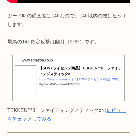
ガード時の硬直差は14Fなので、14F以内の技はヒット
します。
飛鳥の14F確定反撃は蘭月（9RP）です。
www.amazon.co.jp
【SONYライセンス商品】TEKKEN™8 ファイテ
ィングスティックα
https://www.amazon.co.jp/【SONYライセンス商品】TEKKEN™8-ファイティングスティックα-PlayStation®5-PlayStation®4-PC【PS5-PS4両対応】/dp/B0CJC25MQ9?__mk_ja_JP=カタカナ&amp;#038;#038;crid=1DW66V7BYGUYB&amp;#038;#038;dib=eyJ2IjoiMSJ9.EoWXtqpihlIB01o0rFbeKETBghtM8efuc3FqlwEgE8G2kZlQxEzuYU4LicHcFt2SccY6aXBo1LZj9zkXpgqKVv-AyM-UqJPO4gDj3Qr0a0FiZDiH5qZmy8juRIfciCeCgdLz9ZlllcKi88F0QAWFbYZDMY9uaRNM3XB5daliLGjkABa0h60ZuNZ84AzkxAtGvqGhhhRIshKcSZTqOpq88xcIbI6Ig-A9TLJE_IgoA4WS4ROQwt9ttFmSGDb_nUJ28-ENPEzauzylAQfdcknH3HlIRMz175fIWntqAOjLcl8.6BW2bq1iGdyvQPAOFy3fRBQ5ho4f2b7MobGNmMXl2zM&amp;#038;#038;dib_tag=se&amp;#038;#038;keywords=鉄拳8+アケコン&amp;#038;#038;qid=1723506387&amp;#038;#038;sprefix=鉄拳8+アケコン,aps,165&amp;#038;#038;sr=8-33&amp;#038;#038;linkCode=ll1&amp;#038;#038;tag=otakahero-22&amp;#038;#038;linkId=33334960421a2e48d0439a68b9737118&amp;#038;#038;language=ja_JP&amp;#038;#038;ref_=as_li_ss_tl
PlayStation®5/PlayStation®4/PCに対応
TEKKEN™8 ファイティングスティックαの
レビュー
をチェックしてみる