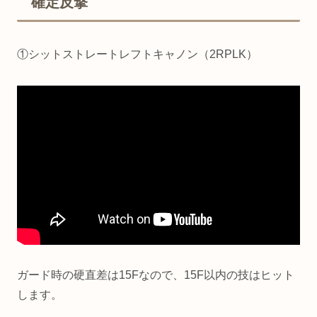
確定反撃
①シットストレートレフトキャノン（2RPLK）
ガード時の硬直差は15Fなので、15F以内の技はヒット
します。